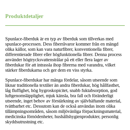
Produktdetaljer
Spunlace-fiberduk är en typ av fiberduk som tillverkas med
spunlace-processen. Dess fiberråvaror kommer från en mängd
olika källor, som kan vara naturfibrer, konventionella fibrer,
differentierade fibrer eller högfunktionella fibrer. Denna process
använder högtrycksvattenstrålar på ett eller flera lager av
fiberdukar för att intrassla ihop fibrerna med varandra, vilket
stärker fiberdukarna och ger dem en viss styrka.
Spunlace-fiberdukar har många fördelar, såsom utseende som
liknar traditionella textilier än andra fiberdukar, hög hållfasthet,
låg fluffighet, hög hygroskopicitet, snabb fuktabsorption, god
luftgenomsläpplighet, mjuk känsla, bra fall och föränderligt
utseende, inget behov av förstärkning av självhäftande material,
tvättbarhet etc. Dessutom kan de också användas inom olika
tillämpningsområden, såsom miljövänliga förpackningsmaterial,
medicinska förnödenheter, hushållshygienprodukter, personlig
skyddsutrustning etc.