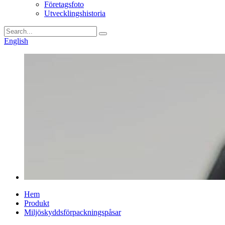
Företagsfoto
Utvecklingshistoria
English
Hem
Produkt
Miljöskyddsförpackningspåsar