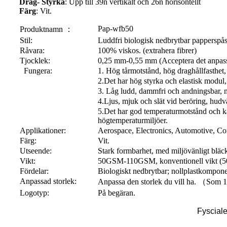
Drag-
Styrka
: Upp till 39n vertikalt och 26n horisontellt
Färg
: Vit.
Pap-wfb50
Produktnamn ：
Stil:
Luddfri biologisk nedbrytbar papperspå
Råvara:
100% viskos. (extrahera fibrer)
Tjocklek:
0,25 mm-0,55 mm (Acceptera det anpas
Fungera:
1. Hög tårmotstånd, hög draghållfasthet,
2.Det har hög styrka och elastisk modu
3. Låg ludd, dammfri och andningsbar, m
4.Ljus, mjuk och slät vid beröring, hudvä
5.Det har god temperaturmotstånd och ka
högtemperaturmiljöer.
Applikationer:
Aerospace, Electronics, Automotive, Co
Färg:
Vit.
Utseende:
Stark formbarhet, med miljövänligt bläc
Vikt:
50GSM-110GSM, konventionell vikt (50
Fördelar:
Biologiskt nedbrytbar; nollplastkompone
Anpassad storlek:
Anpassa den storlek du vill ha. （So
Logotyp:
På begäran.
Fyscial