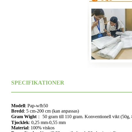
SPECIFIKATIONER
Modell
: Pap-wfb50
Bredd
: 5 cm-200 cm (kan anpassas)
Gram Wight
： 50 gram till 110 gram. Konventionell vikt (50g,
Tjocklek
: 0,25 mm-0,55 mm
Material
: 100% viskos