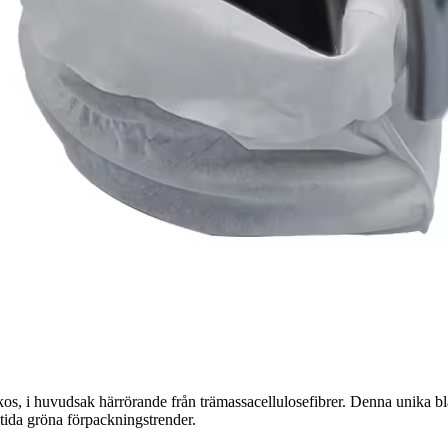
s, i huvudsak härrörande från trämassacellulosefibrer. Denna unika bla
mtida gröna förpackningstrender.