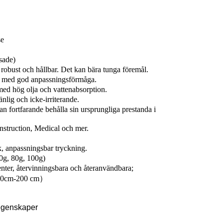
se
sade)
 robust och hållbar. Det kan bära tunga föremål.
l, med god anpassningsförmåga.
ed hög olja och vattenabsorption.
nlig och icke-irriterande.
n fortfarande behålla sin ursprungliga prestanda i
nstruction, Medical och mer.
k, anpassningsbar tryckning.
g, 80g, 100g)
nter, återvinningsbara och återanvändbara;
m 10cm-200 cm）
egenskaper