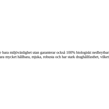
e bara miljövänlighet utan garanterar också 100% biologiskt nedbrytbar
ra mycket hållbara, mjuka, robusta och har stark draghållfasthet, vilke