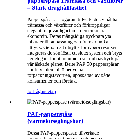
papperspåse Trämassa och växtfibrer
– Stark draghållfasthet
Papperspåsar är noggrant tillverkade av hållbar
trämassa och växtfibrer och förkroppsligar
elegant miljövänlighet och den cirkulära
ekonomin. Deras mångsidiga tryckbara yta
inbjuder till anpassning och främjar unika
uttryck. Genom att utnyttja förnybara resurser
integreras de sömlöst i ett slutet system och bryts
ner elegant för att minimera sitt miljöavtryck på
vår älskade planet. Beite PAP-50 papperspåsar
har blivit den miljömedvetna
förpackningsfavoriten, uppskattad av både
konsumenter och företag.
förfrågan
detalj
PAP-papperspåse
(värmeförseglingsbar)
Dessa PAP-papperspåsar, tillverkade
huvudsakligen av trämassa och med en