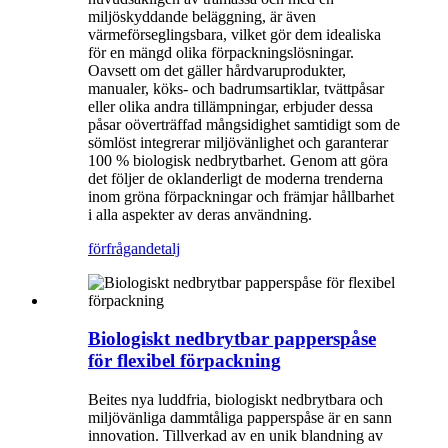
miljöskyddande beläggning, är även
värmeförseglingsbara, vilket gör dem idealiska
för en mängd olika förpackningslösningar.
Oavsett om det gäller hårdvaruprodukter,
manualer, köks- och badrumsartiklar, tvättpåsar
eller olika andra tillämpningar, erbjuder dessa
påsar oöverträffad mångsidighet samtidigt som de
sömlöst integrerar miljövänlighet och garanterar
100 % biologisk nedbrytbarhet. Genom att göra
det följer de oklanderligt de moderna trenderna
inom gröna förpackningar och främjar hållbarhet
i alla aspekter av deras användning.
förfrågan
detalj
Biologiskt nedbrytbar papperspåse
för flexibel förpackning
Beites nya luddfria, biologiskt nedbrytbara och
miljövänliga dammtåliga papperspåse är en sann
innovation. Tillverkad av en unik blandning av