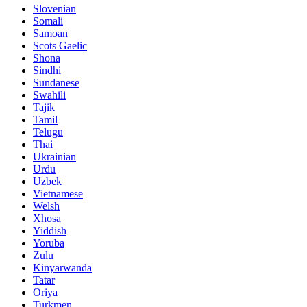
Slovenian
Somali
Samoan
Scots Gaelic
Shona
Sindhi
Sundanese
Swahili
Tajik
Tamil
Telugu
Thai
Ukrainian
Urdu
Uzbek
Vietnamese
Welsh
Xhosa
Yiddish
Yoruba
Zulu
Kinyarwanda
Tatar
Oriya
Turkmen