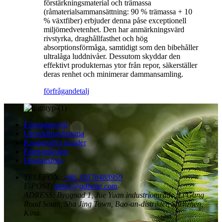
förstärkningsmaterial och trämassa
(råmaterialsammansättning: 90 % trämassa + 10
% växtfiber) erbjuder denna påse exceptionell
miljömedvetenhet. Den har anmärkningsvärd
rivstyrka, draghållfasthet och hög
absorptionsförmåga, samtidigt som den bibehåller
ultralåga luddnivåer. Dessutom skyddar den
effektivt produkternas ytor från repor, säkerställer
deras renhet och minimerar dammansamling.
förfrågan
detalj
Företagsprofil
Utvecklingshistoria
Kooperativa kunder
Företagskultur
Företagsfoto
TELEFON:
+86 18576483959
E-POST:
amay@gdbeite.com
ADRESS:
Byggnad 1, Jue Yuan industriområde, Li Gang
Road South, Sha Jing Town, Bao-an-distriktet, Shenzhen,
Kina.