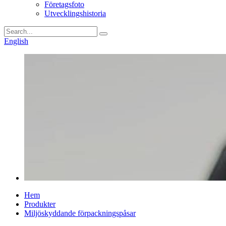
Företagsfoto
Utvecklingshistoria
English
Hem
Produkter
Miljöskyddande förpackningspåsar